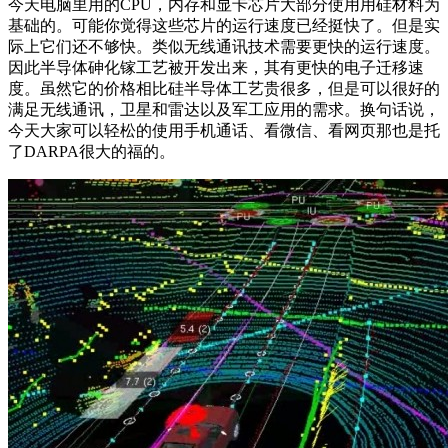
今天电脑里用的CPU，内存和显卡芯片大部分使用用硅材料为
基础的。可能你觉得这些芯片的运行速度已经挺快了。但是实
际上它们还不够快。类似无线通讯技术需要更快的运行速度。
因此半导体砷化镓工艺被开发出来，其有更快的电子迁移速
度。虽然它的价格相比硅半导体工艺贵很多，但是可以很好的
满足无线通讯，卫星和雷达以及军工应用的需求。换句话说，
今天大家可以轻松的使用手机通话、看微信、看网页那也是托
了DARPA很大的福的。