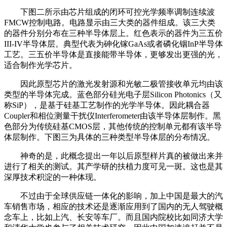
下图二所示由芯片组成的闭环可控光学频率调制连续波
FMCW控制电路。电路显示由三大类的器件组成。该三大类
的器件分别分布在三种半导体层上。红色表示的器件为三五价
III-IV半导体层。典型代表为砷化镓GaAs或者磷化铟InP半导体
工艺。三五价半导体是直接能带半导体，更够发出更强的光，
适合制作光学芯片。
因此原型芯片的激光发射源和光敏二极管接收单元均由该
类型的半导体完成。蓝色部分硅光电子层Silicon Photonics（又
称SiP），是基于硅基工艺制作的光学半导体。因此耦合器
Coupler和相位测量干扰仪Interferometer由该半导体层制作。黑
色部分为传统硅基CMOS层，其他传统的控制单元都有该半导
体层制作。下图三为具体的三种类型半导体层的分布情况。
神奇的是，此概念提出一年以后原型样片真的被做出来并
进行了相关的测试。其产学研的扶植力度可见一斑。这也是其
深厚技术积淀的一种体现。
不过由于全球供应链一体化的影响，加上中国是最大的汽
车销售市场，相应的技术还是逐渐应用到了国内的无人驾驶概
念车上，比如上汽、长安等车厂。而且国内院校比如同济大学