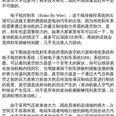
和清华大学也参与了相关技术研究，因此中国加速追赶并不是
不可能的。
电子线控刹车（Brake By Wire）：这个线传操控系统的出
现可以说最主要的诱因就是电动汽车的出现。因为传统刹车系
统需要通过发动机的工作建立制动助力所需的真空助力。是
的，刹车也是需要助力的。如果大家家里有车可以试一下，在
发动机熄火的情况下，最多可以深踩3次刹车。再踩的话就会
觉得刹车踏板特别硬，几乎无法靠人力踩动。
如下图就是传统刹车系统所需的真空助力器和传统系统和
电子线控刹车系统（又称电子液力刹车系统EHB）系统对比
图。可以看到真空助力器是一个非常大的家伙，你可以很容易
在发动机舱内找到它。当驾驶者踩下刹车踏板时踏板连接的推
杆将力传递到真空助力器。真空助力器是一个通过大气压和真
空之前的压力差将力矩放大然后传送给液压制动总泵进行制动
的装置。真空源是由发动机的负压产生的（发动机吸入空气的
时候会产生负压，但不是所有的发动机都能够找到真空源，比
如涡轮增压发动机）。
由于采用气压差来放大力，因此其体积必须做的很大，占
空间又不容易布置。电动车或者纯电行驶的插电式混合动力汽