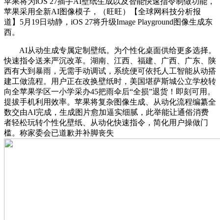
苹果将为iOS 27插手AI壁纸生成以及智能快速指令制做功能，
苹果采用全新AI图像模子，（旺旺）【全球网科技分析报
道】5月19日动静，iOS 27将升级Image Playground图像生成东
西。
AI从动生成专属定制壁纸。为个性化桌面供给更多选择。
快速指令送来严沉改革。湖南、江西、福建、广西、广东、陕
西有大到暴雨，无需手动调试，系统便可依托人工智能从动搭
建工做流程。用户正在改换壁纸时，美国堪萨斯城公立学校转
向全苹果学区一小学采办45把雨伞后“全损”退货！即刻可用。
提拔手机利用效率。苹果将复杂图像生成、从动化流程编纂全
数交由AI完成，生成图片愈加逼实细腻，此举能让通俗消费
者轻松玩转个性化壁纸、从动化快速指令，简化用户操做门
槛。称家委会已道歉并补脚丧失