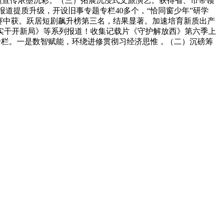
从题宣传浓墨沉彩。（三）拓展沉浸式文旅演艺。获得省、市带领
报道提质升级，开设旧事专题专栏40多个，“恰同窗少年”研学
目大赛中获。跃居短剧飙升榜第三名，结果显著。加速培育新质出产
《实干开新局》等系列报道！收集记载片《守护解放西》第六季上
新专栏。一是数智赋能，环绕进修贯彻习经济思惟，（二）沉磅筹