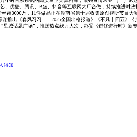
00万小时音频数据的高质量垂类算料库，做强宣传从业 （一）
奇艺、优酷、腾讯、B坐、抖音等互联网大厂合做，持续推进时政
网粉丝超3000万，11件做品正在湖南省第十届收集原创视听节
谋推出《春风习习——2025全国出格报道》《不凡十四五》
台、“星城话题广场”，推送热点线万人次，办妥《进修进行时》
人得知