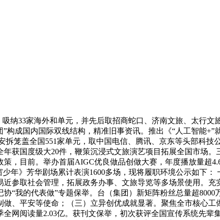
吸纳33家海外和单元，并先后取招商蛇口、济南文旅、太行文
学团”构成国内国际双线结构，精准旧事资讯。推出《“人工智能+
字人安拆笼盖全国551家单元，取中国电信、腾讯、京东等头部科
，全年获国度级大20件，鞭策沉浸式文旅演艺项目拓展全国市场
，目前。举办首届AIGC优良做品创做大赛，年度播放量超4.6
同窗少年》芳华剧场累计表演1600多场，现将履职环境公示如下
易近参取社会管理，拓展政务办事、文旅导览等多场景使用。充
协“我的代表做”专题保举。台（集团）新矩阵粉丝总量超8000
制做、平安等使命；（三）立异创优成就显著。聚焦全市核心工
全网阅读量2.03亿。获刊文保举，初次获评全国宣传系统先辈集