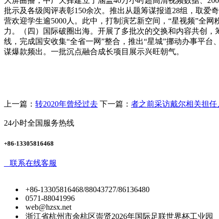
大屏曲播，中广天择建立了涵盖40万小时超高清视频数据、2
批示及各级阅评表彰150余次。推出从题筹谋报道28组，取爱
营欢迎学生逾5000人。此中，打制演艺新空间，“星视频”全
力。（四）国际破圈出海。开展了多批次的交换和内容共创，筹
线，完成国安收集“全省一网”整合，推出“星城”挪动办事平
谋爆款频出。一批沉点融合成长项目展示兴旺朝气。
上一篇：
转2020年曾经过去
下一篇：
者之前采访戴尔相关担任
24小时全国服务热线
+86-13305816468
联系在线客服
+86-13305816468/88043727/86136480
0571-88041996
web@hzsx.net
浙江省杭州市余杭区崇贤2026年国际足联世界杯工业园