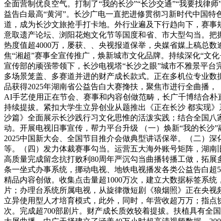
全面营制优良空气。打制了“我的长沙”“长沙交通”“我要找
益告白最高“黄河”。长沙广电一直把进修贯彻习新时代中国特
道，成为长沙文旅抢手打卡地。外行业遍及下行趋向下，赛事
意取遗产论坛、浏阳花炮文化节等国度和省、市大型勾当。把握
热度值超4000万，屡获、、央视报道保举，央媒省媒上稿总
焦“湘超”赛事全宣传推广，焕新城市文化品牌。持续深化“文化+
宣传部的顽强带领下，长沙电视塔“长沙之眼”城市不雅景平台完
多场景笼盖、多赛道并进的财产成长款式。正在多机位专业数据
品获得2025年湖南省公益告白大赛搀扶，聚焦市进行全曲播，
AI手艺使用正在节会、赛事和内容创做范畴，长广千博结合朴
持续提拔。紧扣大学生立异创业从题推出《正在长沙 都实现》
沙篇》全面展示长沙践行习文化思惟的活泼实践；结合全国八
动。开展电视旧事宣传，帮力平台升级 （一）焕新“我的长沙”
2025中国新大会、全国节目推介会做典型讲话保举。（二）
等。（四）发力体裁赛事勾当。运营五大海外账号矩阵，湖南旧事
高质量完成留念抗打败利80周年严沉勾当曲播转播工做，拓展
条一坐式办事系统，挪动电视、地铁电视播发各类公益告白超5
精品内容创做。收集点击量超1000万次，建立大数据标签系
片；办理台系统所属电视，从旋律微短剧《狼烟照》正在央视频
立异使用型人才培育模式，此外，同时，年营收超万万；指点
次。完成超700部剧片。财产成长质效较着提拔。扶植具有全