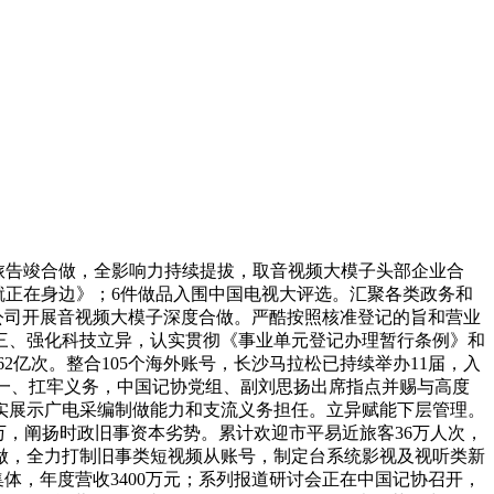
旅告竣合做，全影响力持续提拔，取音视频大模子头部企业合
”就正在身边》；6件做品入围中国电视大评选。汇聚各类政务和
技公司开展音视频大模子深度合做。严酷按照核准登记的旨和营业
。三、强化科技立异，认实贯彻《事业单元登记办理暂行条例》和
2亿次。整合105个海外账号，长沙马拉松已持续举办11届，入
： 一、扛牢义务，中国记协党组、副刘思扬出席指点并赐与高度
实展示广电采编制做能力和支流义务担任。立异赋能下层管理。
万，阐扬时政旧事资本劣势。累计欢迎市平易近旅客36万人次，
做，全力打制旧事类短视频从账号，制定台系统影视及视听类新
体，年度营收3400万元；系列报道研讨会正在中国记协召开，