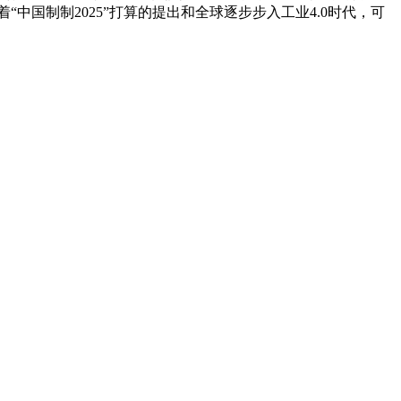
中国制制2025”打算的提出和全球逐步步入工业4.0时代，可