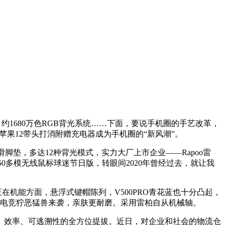
约1680万色RGB背光系统……下面，要说手机圈的手艺改革，
苹果12带头打消附赠充电器成为手机圈的“新风潮”。
脚垫，多达12种背光模式，实力大厂上市企业——Rapoo雷
0多模无线鼠标球迷节日版，转眼间2020年曾经过去，就让我
正在机能方面，悬浮式键帽陈列，V500PRO青花蓝也十分凸起，
…电竞狞恶猛兽来袭，亲肤更耐磨。采用雷柏自从机械轴。
效率、可逃溯性的全方位提拔。近日，对企业和社会的物流仓