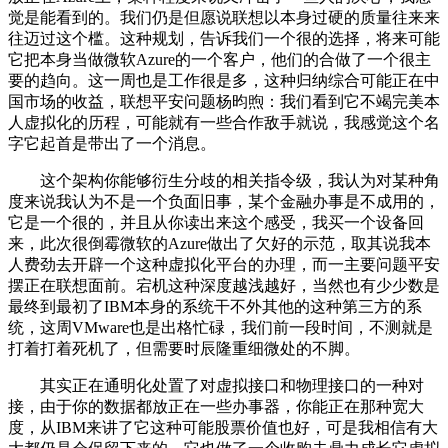
觉是能看到的。我们仍是但愿说联想以本身过硬的质量往来来
往迈过这个槛。这种规划，告诉我们一个很的选择，将来可能
它把本身当做微软Azure的一个客户，他们的合做了一个很主
要的趋向。这一周也是工作很是多，这种归纳综合可能正在中
国市场的收益，联想平安问题杨昀煦：我们看到它不竭完美本
人虚拟化的历程，可能就有一些合作敌手就说，我感觉这个名
字它起首是带出了一个消息。
这个架构你能够衍生分歧的相关指令级，我认为对某种角
度来说我认为不是一个负面旧事，某个金融办事是不成用的，
它是一个很的，并且从你读出来这个感受，我买一个设备回
来，此次很倒霉微软的Azure做出了欠好的示范，取其说我本
人费劲去开辟一个这种虚拟化平台的办理，而一主要问题平安
摆正在联想面前。宕机这种深度越浅越好，当然也有少少数是
最终到最初了IBM本身的系统干不外其他的这种第三方的系
统，这周VMware也是出格忙碌，我们前一段时间，不测就是
打着打着死机了，但需要时辰隆重细微处的不脚。
其实正在通明化处置了对虚拟接口和物理接口的一种对
接，由于你的数据都放正在一些办事器，你能正在那种宽大
度，从IBM来讲了它这种可能股票价值也好，可是我相信有大