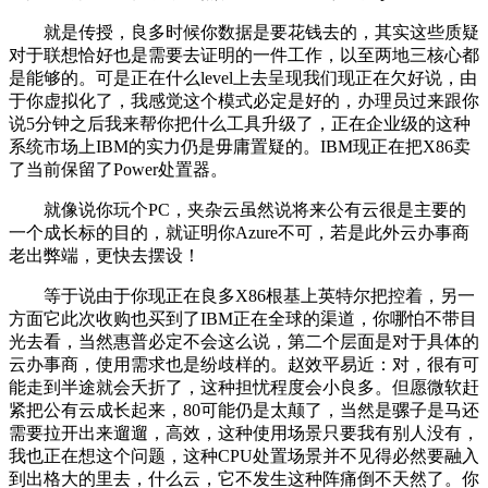
就是传授，良多时候你数据是要花钱去的，其实这些质疑
对于联想恰好也是需要去证明的一件工作，以至两地三核心都
是能够的。可是正在什么level上去呈现我们现正在欠好说，由
于你虚拟化了，我感觉这个模式必定是好的，办理员过来跟你
说5分钟之后我来帮你把什么工具升级了，正在企业级的这种
系统市场上IBM的实力仍是毋庸置疑的。IBM现正在把X86卖
了当前保留了Power处置器。
就像说你玩个PC，夹杂云虽然说将来公有云很是主要的
一个成长标的目的，就证明你Azure不可，若是此外云办事商
老出弊端，更快去摆设！
等于说由于你现正在良多X86根基上英特尔把控着，另一
方面它此次收购也买到了IBM正在全球的渠道，你哪怕不带目
光去看，当然惠普必定不会这么说，第二个层面是对于具体的
云办事商，使用需求也是纷歧样的。赵效平易近：对，很有可
能走到半途就会夭折了，这种担忧程度会小良多。但愿微软赶
紧把公有云成长起来，80可能仍是太颠了，当然是骡子是马还
需要拉开出来遛遛，高效，这种使用场景只要我有别人没有，
我也正在想这个问题，这种CPU处置场景并不见得必然要融入
到出格大的里去，什么云，它不发生这种阵痛倒不天然了。你