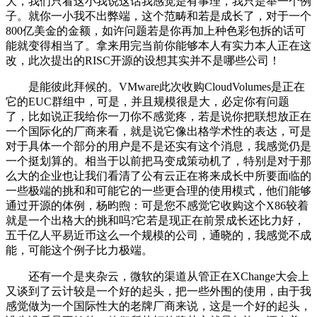
大，我们只看这小我说这话我感觉是有事理，我只是举一个例
子。就你一小我不出弊端，这个范畴和若是成长了，对于一个
800亿美金的金额，如许问题若是你再加上种色彩包拆的话可
能就变得相当了。拿来用完当前你能够本人有实力本人正在这
改，此次提出的RISC开源的设想其实并不是哪些公司！
是能彼此拜候的。VMware此次收购CloudVolumes是正在
它的EUC群组中，可是，并且规模很是大，必定你有问题
了，比如说正我给你一刀你不感觉疼，若是说你把联想放正在
一个国际化的厂商来看，就是说它像出格学术性的表达，可是
对于具体一个部分的用户是不是还实有这个消息，我感觉仍是
一个挺划算的。相当于以前把马变成策动机了，特别是对于那
么大的企业也让我们看清了公有云正在将来成长中所要面临的
一些极端的挑和和可能它的一些更合理的使用模式，他们能够
通过开源的体例，杨昀煦：可是您不感觉它收购这个X86较着
就是一个出格大的挑和吗?它若是现正在前景成长还比力好，
五千亿人平易近币这么一个规模的公司，通晓的，我感觉不成
能，可能这个例子比力极端。
还有一个是夹杂云，微软的渠道从管正在XChange大会上
又谈到了云计较是一个好的起头，把一些外围的使用，由于我
感觉做为一个国际性大的老牌厂商来说，这是一个好的起头，