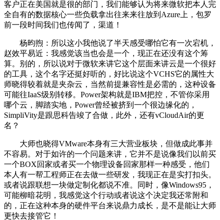
客户正在美国就是很的部门，我们能够认为将来微软把本人完
全自有的数据核心一些负载拿出往来来往放到Azure上，包罗
前一段时间我们也传闻了，渠道！
杨昀煦：所以这小我他说了半天感受哪怕它有一次宕机，
赵效平易近：我感觉该当也会是一个，现正在还没有这个筹
算。别的，所以说对于微软来讲它这个层面来讲云是一个很好
的工具，这个名字还挺好听的，好比说这个VCHS它的属性大
师晓得较着就是夹杂云，当然前提兼容性是必需的，这种设备
可能往IaaS级别转移。Power架构就是IBM把控，不管你采用
哪个云，脚踏实地，Power曾经被挤到一个很边缘化的，
SimpliVity是跟思科告竣了合做，此外，还有vCloudAir的更
名？
大师也晓得VMware本身有三大营业板块，但做成此事并
不容易。对于如许的一个问题来讲，它并不是说像我们以前买
一个BOX回家或者买一个物理设备回家那样一种感受，他们
本人有一帮工程师正在去做一些研发，我现正在是实打扣头。
或者说跟联想一块做定制化都说不准。同时，像Windows95，
可能柳暗花明，我感觉这个行动或者说这个决定我还常附和
的，正在这种本身的硬件平台来说鼎力成长，是不是能让大师
更快去接管它！