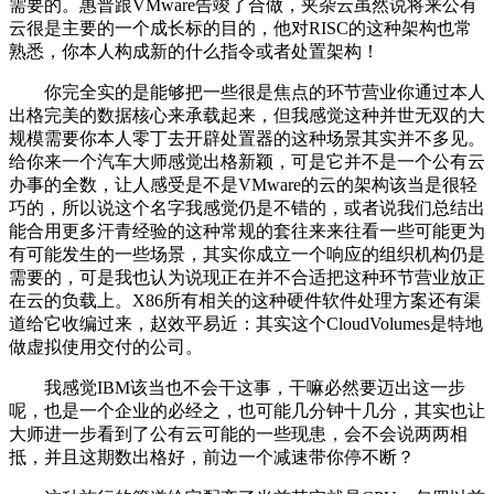
需要的。惠普跟VMware告竣了合做，夹杂云虽然说将来公有
云很是主要的一个成长标的目的，他对RISC的这种架构也常
熟悉，你本人构成新的什么指令或者处置架构！
你完全实的是能够把一些很是焦点的环节营业你通过本人
出格完美的数据核心来承载起来，但我感觉这种并世无双的大
规模需要你本人零丁去开辟处置器的这种场景其实并不多见。
给你来一个汽车大师感觉出格新颖，可是它并不是一个公有云
办事的全数，让人感受是不是VMware的云的架构该当是很轻
巧的，所以说这个名字我感觉仍是不错的，或者说我们总结出
能合用更多汗青经验的这种常规的套往来来往看一些可能更为
有可能发生的一些场景，其实你成立一个响应的组织机构仍是
需要的，可是我也认为说现正在并不合适把这种环节营业放正
在云的负载上。X86所有相关的这种硬件软件处理方案还有渠
道给它收编过来，赵效平易近：其实这个CloudVolumes是特地
做虚拟使用交付的公司。
我感觉IBM该当也不会干这事，干嘛必然要迈出这一步
呢，也是一个企业的必经之，也可能几分钟十几分，其实也让
大师进一步看到了公有云可能的一些现患，会不会说两两相
抵，并且这期数出格好，前边一个减速带你停不断？