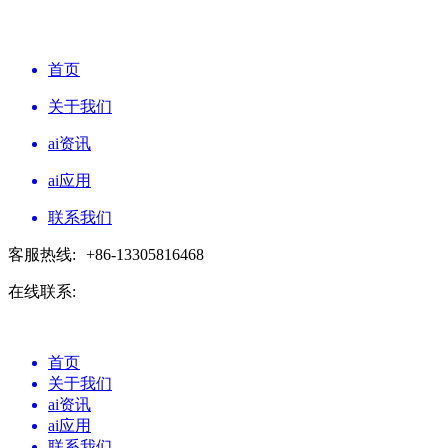
首页
关于我们
ai资讯
ai应用
联系我们
客服热线:
+86-13305816468
在线联系:
首页
关于我们
ai资讯
ai应用
联系我们