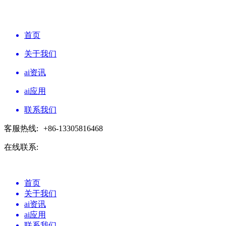
首页
关于我们
ai资讯
ai应用
联系我们
客服热线:
+86-13305816468
在线联系:
首页
关于我们
ai资讯
ai应用
联系我们