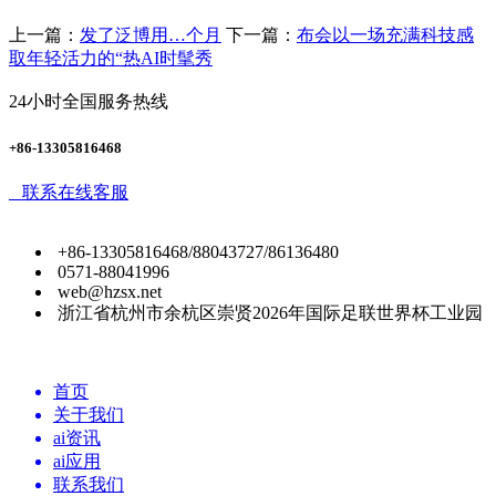
上一篇：
发了泛博用…个月
下一篇：
布会以一场充满科技感
取年轻活力的“热AI时髦秀
24小时全国服务热线
+86-13305816468
联系在线客服
+86-13305816468/88043727/86136480
0571-88041996
web@hzsx.net
浙江省杭州市余杭区崇贤2026年国际足联世界杯工业园
首页
关于我们
ai资讯
ai应用
联系我们