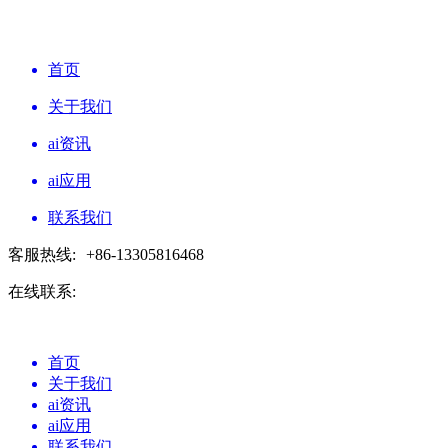
首页
关于我们
ai资讯
ai应用
联系我们
客服热线:
+86-13305816468
在线联系:
首页
关于我们
ai资讯
ai应用
联系我们