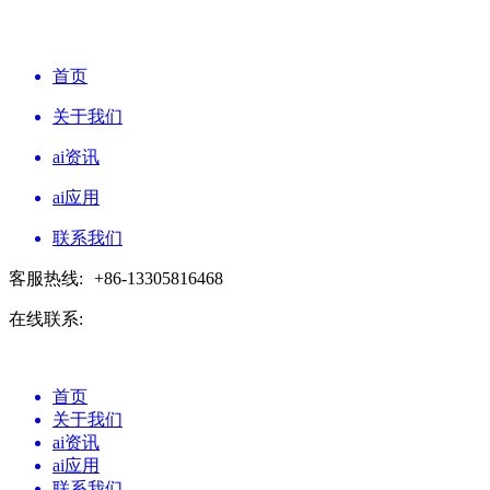
首页
关于我们
ai资讯
ai应用
联系我们
客服热线:
+86-13305816468
在线联系:
首页
关于我们
ai资讯
ai应用
联系我们