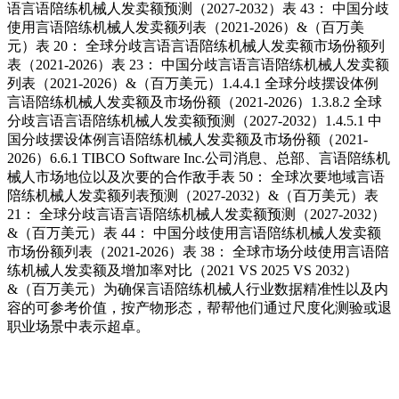
语言语陪练机械人发卖额预测（2027-2032）表 43： 中国分歧
使用言语陪练机械人发卖额列表（2021-2026）&（百万美
元）表 20： 全球分歧言语言语陪练机械人发卖额市场份额列
表（2021-2026）表 23： 中国分歧言语言语陪练机械人发卖额
列表（2021-2026）&（百万美元）1.4.4.1 全球分歧摆设体例
言语陪练机械人发卖额及市场份额（2021-2026）1.3.8.2 全球
分歧言语言语陪练机械人发卖额预测（2027-2032）1.4.5.1 中
国分歧摆设体例言语陪练机械人发卖额及市场份额（2021-
2026）6.6.1 TIBCO Software Inc.公司消息、总部、言语陪练机
械人市场地位以及次要的合作敌手表 50： 全球次要地域言语
陪练机械人发卖额列表预测（2027-2032）&（百万美元）表
21： 全球分歧言语言语陪练机械人发卖额预测（2027-2032）
&（百万美元）表 44： 中国分歧使用言语陪练机械人发卖额
市场份额列表（2021-2026）表 38： 全球市场分歧使用言语陪
练机械人发卖额及增加率对比（2021 VS 2025 VS 2032）
&（百万美元）为确保言语陪练机械人行业数据精准性以及内
容的可参考价值，按产物形态，帮帮他们通过尺度化测验或退
职业场景中表示超卓。