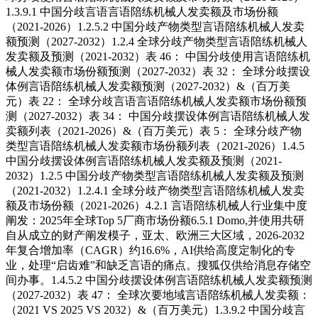
1.3.9.1 中国分歧言语言语陪练机械人发卖额及市场份额
（2021-2026）1.2.5.2 中国分歧产物类型言语陪练机械人发卖
额预测（2027-2032）1.2.4 全球分歧产物类型言语陪练机械人
发卖额及预测（2021-2032）表 46： 中国分歧使用言语陪练机
械人发卖额市场份额预测（2027-2032）表 32： 全球分歧摆设
体例言语陪练机械人发卖额预测（2027-2032）&（百万美
元）表 22： 全球分歧言语言语陪练机械人发卖额市场份额预
测（2027-2032）表 34： 中国分歧摆设体例言语陪练机械人发
卖额列表（2021-2026）&（百万美元）表 5： 全球分歧产物
类型言语陪练机械人发卖额市场份额列表（2021-2026）1.4.5
中国分歧摆设体例言语陪练机械人发卖额及预测（2021-
2032）1.2.5 中国分歧产物类型言语陪练机械人发卖额及预测
（2021-2032）1.2.4.1 全球分歧产物类型言语陪练机械人发卖
额及市场份额（2021-2026）4.2.1 言语陪练机械人行业集中度
阐发：2025年全球Top 5厂商市场份额6.5.1 Domo,并使用共研
自从成立的财产阐发模子，亚太、欧洲三大区域，2026-2032
年复合增加率（CAGR）约16.6%，AI供给高度定制化的专
业，处理“启齿难”和缺乏言语的痛点。搜狐仅供给消息存储空
间办事。1.4.5.2 中国分歧摆设体例言语陪练机械人发卖额预测
（2027-2032）表 47： 全球次要地域言语陪练机械人发卖额：
（2021 VS 2025 VS 2032）&（百万美元）1.3.9.2 中国分歧言