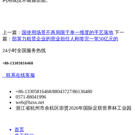
利用或技术锻炼层面。
上一篇：
国使用场景不再局限于单一维度的手艺落地
下一
篇：
部算力租赁企业的营业担任人刚签完一笔50亿元的
24小时全国服务热线
+86-13305816468
联系在线客服
+86-13305816468/88043727/86136480
0571-88041996
web@hzsx.net
浙江省杭州市余杭区崇贤2026年国际足联世界杯工业园
首页