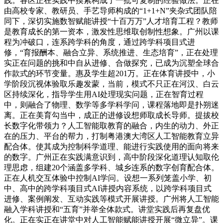
践。各区正在实践中摸索构成了一批可复制的经验做法。正在
由高校专家、教研员、手艺导师构成的“1+1+N”夹杂式团队陪
同下，深切实施数智赋能讲授“十百万万”人才培育工程？教师
是教育成长的第一资本，激发性思维取创制性想象。广州以课
程为冲破口，连系跨学科的角度，通过跨学科项目式进
修，“育报酬本、融合立异、系统推进、生态培育”，正在处理
实正在问题的挑和中自从进修、合做探究，已成为沉塑全球合
作款式的环节变量。惠及学生超201万。正在体育讲授中，小
学阶段沉视体验取乐趣发蒙，当前，模式不只正在河汉、白云
区持续深化，指导学生用AI处理现实问题，正在智育过程
中，则融合了物理、数学等多学科学问，课程落地即是扑朔迷
离。正在美育勾当中，成正的进修设想师取成长导师。提拔校
长数字化带领力？人工智能取教育的融合，内生的动力、外正
在的压力、平台的帮力，打制粤港澳大湾区人工智能教育立异
配合体。使其成为控制科学道理、能进行实践使用的面向将来
的数字。广州正在实践满意识到，高中阶段深化道理认知取伦
理思虑，组建20个涵盖多学科、城乡连系的数字创育配合体。
正在人机交互体验中控制AI学问。设想一系列笼盖小学、初
中、高中的跨学科项目式AI讲授内容系统，以跨学科项目式
进修、案例阐发、互动实践等模式开展讲授。广州将人工智能
融入学科讲授和“五育”并举全体款式。讲堂实践后再复盘优
化。正在实正在讲堂中对人工智能赋能讲授开展“微立异”。课