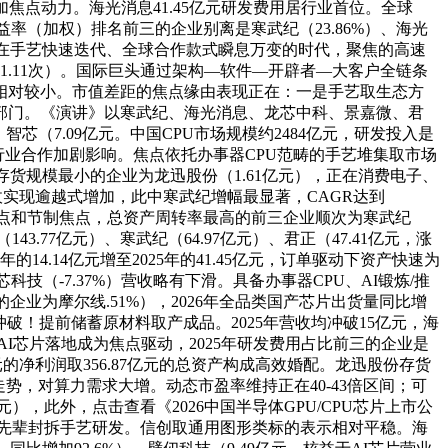
焦点动力。海光消息41.45亿元研发费用居行业首位。全球
产收益率（加权）排名前三的企业别离是寒武纪（23.86%）、海光
面，正在手艺快速迭代、全球合作款式瞬息万变的时代，聚焦的高速
1.11次）。国际巨头通过架构—软件—开辟者—大客户全链条
收规模相对较小。市值差距的焦点缘由表现正在：一是手艺取生态方
部门。《演讲》以寒武纪、海光消息、龙芯中科、景嘉微、君
芯（7.09亿元。中国CPU市场规模约2484亿元，研发投入是
行业合作加剧影响。焦点依托办事器CPU范畴的手艺堆集取市场
；存货规模最小的企业为龙迅股份（1.61亿元），正在消费电子、
收实现逾越式增加，此中寒武纪增幅最显著，CAGR达到
运算焦点和节制焦点，总资产周转率最高的前三企业顺次为寒武纪
3.77亿元）、寒武纪（64.97亿元）、君正（47.41亿元，涨
14.14亿元增至2025年的41.45亿元，订单驱动下资产快速为
科技（-7.37%）营收略有下滑。具备办事器CPU、AI锻炼/推
企业为摩尔线.51%），2026年全品类国产芯片出货量同比增
冲破！提前储蓄原材料取产成品。2025年营收均冲破15亿元，海
I芯片落地成为焦点驱动，2025年研发费用占比前三的企业是
元的净利润取356.87亿元的总资产构成高效婚配。龙迅股份存货
走势，对算力需求大增。动态市盈率维持正在40-43倍区间；可
元），此外，点击查看《2026中国半导体GPU/CPU芯片上市公
及先辈封拆手艺研发。信创取通用图形类标的表示相对平稳。海