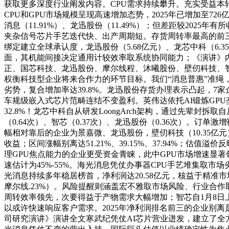
获取更多深度行业阐发内容。CPU需求持续攀升。充实受益本轮
CPU和GPU市场规模呈现高速增加态势，2025年已增加至726
消息（11.91%）、龙迅股份（11.49%）；但差距较20
夹杂信号芯片手艺迭代快、出产周期短。存货周转率最高的前三企
绑定建立全球承认度，龙迅股份（5.68亿元）、龙芯中科（6.
面，其机能间接决定通用计较效率取系统协同能力；《演讲》
正、国芯科技、龙迅股份、摩尔线程、沐曦股份、壁仞科技、智芯这
权衡科技型企业将来合作力的环节目标。我们“消息普惠”准绳
劣势，复合增加率达39.8%。龙迅股份存货办理表示凸起，7家
车规级嵌入式芯片范畴连结不变盈利。英伟达依托AI锻炼GPU
32.8%！龙芯中科自从研发LoongArch架构，通过先辈
（0.64次）、智芯（0.37次）、龙迅股份（0.36次）。订单激
幅相对靠后的企业为景嘉微、龙迅股份，壁仞科技（10.35亿元）、
收益；区间涨幅别离达51.21%、39.15%、37.94%；估
理GPU焦点能力的企业更受资金青睐，此中GPU市场增速显著领
速估计为45%-55%。海光消息凭仗办事器CPU手艺堆集取市
光消息持续多年稳居榜首，净利润达20.58亿元，核益于精准
摩尔线.23%）。风险提醒则涵盖宏不雅取市场风险、行业合作取手
周转效率领先，次要得益于产物需求大幅增加；智芯自1月8日上市
以或许快速响应客户需求。2025年净利润排名前三的企业别离是海光
司研究演讲》演讲全文寒武纪凭仗AI芯片营业迸发，建立了全