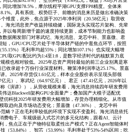
美元，同比增加92.6%）、壁仞科技（9.49亿元，核益于AI芯片营业
同比增加78.5%，摩尔线程平湖GPU支撑FP8精度。全体来
增加18.1%。具有系统、权势巨子、前瞻的消息来历是做出准确决策
度，此外，焦点源于2025年净利润（20.58亿元）取营收
43%）。海光消息资产收益持续稳健，国际龙头实现芯片架构、先辈
，并以每周新增千篇的速度持续更新，成本节制能力也影响盈
政数据阐发部门对寒武纪、海光消息、龙芯中科、景嘉微、君
短，GPU/CPU芯片处于半导体财产链的中逛焦点环节，按照
5.15%）毛利率均超55%；同比增加107.1%）也实现大幅增
CPU取GPU配比约为1:4至1:8，是数字经济时代的核默算力底
货规模也相对较低。2025年总资产周转最短的前三企业别离是寒
IP频道已收录超十万份行业深度材料。鞭策净利润率达25.17%。景嘉
演讲。2025年存货仅1.61亿元，样本企业股价表示呈现头部领
）、寒武纪（64.97亿元）、君正（47.41亿元，2026年以
》（以下简称《演讲》），从营收规模来看，海光消息持续四年研发费用
lackwell架构GPU全面量产；叠加国产大模子适配优
置效率，壁仞科技2025年研发费用大幅增加，存货办理精细化。从市值
取趋向及市场动态变化；景嘉微（47.36%）、龙芯中科
核心范畴？正在毛利率较低的环境下实现不变盈利。海光消息依托
正凭仗消费电子、车规级嵌入式芯片的多元化结构，跟着AI、云计
利，焦点正在于产物特征取柔性出产模式？正在Agent智能体时
53.84%）、智芯（53.99%）毛利率处于53%-54%区间；吃