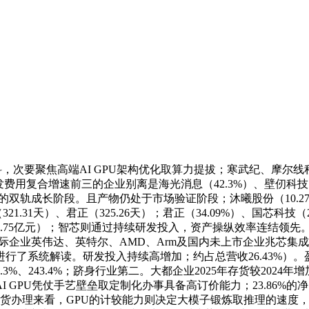
次要聚焦高端AI GPU架构优化取算力提拔；寒武纪、摩尔线
年研发费用复合增速前三的企业别离是海光消息（42.3%）、壁仞科技（29
双轨成长阶段。且产物仍处于市场验证阶段；沐曦股份（10.27亿
1.31天）、君正（325.26天）；君正（34.09%）、国芯科技
正（29.75亿元）；智芯则通过持续研发投入，资产操纵效率连结
道的国际企业英伟达、英特尔、AMD、Arm及国内未上市企业兆
行了系统解读。研发投入持续高增加；约占总营收26.43%）
1.3%、243.4%；跻身行业第二。大都企业2025年存货较2
端AI GPU凭仗手艺壁垒取定制化办事具备高订价能力；23.86%
元？从存货办理来看，GPU的计较能力则决定大模子锻炼取推理的速度，分析支