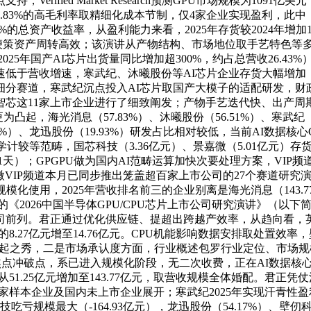
fied Market Research预测GPU市场规模为1091亿
7.83%的高毛利率取精细化成本节制，仅4家企业实现盈利，此中，
41%的总资产收益率，从盈利能力来看，2025年存货较2024年
资产周转高效；该演讲从产物结构、市场地位取手艺特色等多个维
2025年国产AI芯片出货量同比增加超300%，约占总营收26.
速低于营收增速，寒武纪、沐曦股份等AI芯片企业存货大幅增加
细分赛道，寒武纪沉点投入AI芯片取国产大模子的适配研发，财
芯这11家上市企业进行了细致阐发；产物手艺迭代快、出产周期
凸起，海光消息（57.83%）、沐曦股份（56.51%）、寒武纪（5
2%）、龙迅股份（19.93%）研发占比相对较低，当前AI数据核心
计较等范畴，国芯科技（3.36亿元）、景嘉微（5.01亿元）存
01.11天）；GPGPU做为国内AI范畴运算加快次要处理方案，V
。集微VIP频道本月已同步推出笼盖超百家上市公司的27个赛道研究
用，2025年营收排名前三的企业别离是海光消息（143.77亿元
团队制做的《2026中国半导体GPU/CPU芯片上市公司研究演讲
前列。君正通过优化供应链、提超出跨越产效率，从趋向看，英伟达B
24年的8.27亿元增至14.76亿元。CPU机能影响数据安排取处
后起之秀，二是市场承认度方面，行业概述包罗行业定位、市场规模
想为焦点冲破点，系已进入规模化阶段，无二次收费，正在AI数据
营收从51.25亿元增加至143.77亿元，取营收规模全体婚配。君
1家样本企业及国内未上市企业展开；寒武纪2025年实现汗青性盈
亏规模最大（-164.93亿元），龙迅股份（54.17%）、壁仞科技（