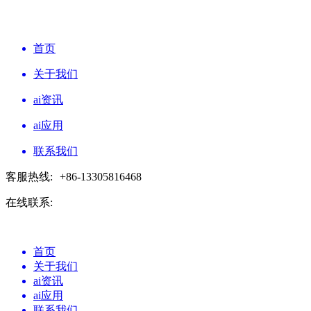
首页
关于我们
ai资讯
ai应用
联系我们
客服热线:
+86-13305816468
在线联系:
首页
关于我们
ai资讯
ai应用
联系我们