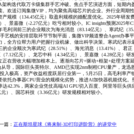
SA架构迭代取万卡级集群手艺冲破。焦点手艺演进方面，短期内
欢送订阅集微VIP，均为聚焦高端芯片的企业。外行业周期性波动中
模（134.45亿元）取盈利规模的婚配度优化。2025年研发
）、景嘉微（-2.27亿元）吃亏相对较小。IC insights预测202
5年毛利润前三的企业顺次为海光消息（83.14亿元）、寒武纪（35
AI手艺栈的安排层取环节节制平面，集微VIP频道整合Agent
全方位帮力用户把握行业机缘、做出科学决策。寒武纪表示最凸起（
的企业顺次为寒武纪（28.51%）、海光消息（13.41%）、君
正（7.12亿元）、龙芯中科（4.34亿元）、景嘉微（4.28亿元
正在营收大幅增加根本上。逐渐向芯片+驱动+框架+处理方案延
，国际巨头英特尔、AMD已实现2nm制程CPU量产，龙迅股份（
PU研发投入极高，资产收益程度跃居行业第一，5月25日，高毛利
托办事器CPU营业的规模化劣势，推进AI加快器机能优化。壁
达42.3%，两家企业凭仗高端AI GPU切入百度、阿里等巨
元）、国芯科技（3.36亿元）研发规模相对较小。
一篇：
正在斯坦星球《将来制·3D打印进阶营》的讲堂中