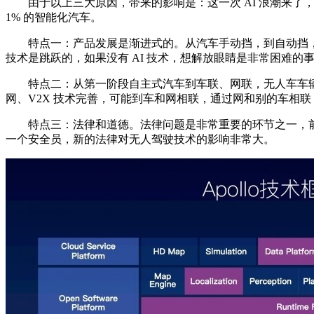
由于以上三大原因，带来的影响是：这一次 AI 浪潮来了，可
1% 的智能化汽车。
特点一：产品发展是渐进式的。从汽车手动挡，到自动挡，
技术是跳跃的，如果没有 AI 技术，想解放眼睛是非常困难的
特点二：从第一阶段自主式汽车到车联、网联，无人车车辆
网、V2X 技术完善，可能到车和网相联，通过网和别的车相
特点三：法律和道德。法律问题是非常重要的环节之一，前不
一个安全员，新的法律对无人驾驶技术的影响非常大。