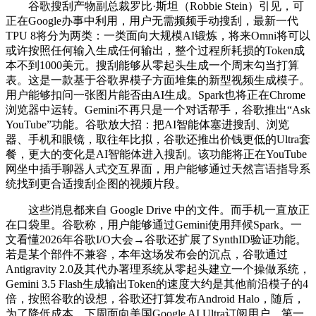
谷歌搜刮产物副总裁罗比·斯坦（Robbie Stein）引见，可
正在Google办事中利用，用户无需频频手动搜刮，最新一代
TPU 8将分为两类：一类面向大规模AI锻炼，将来Omni将可以
或许按照任何输入生成任何输出，整个过程所耗损的Token成
本不到1000美元。搜刮能够从零起头生成一个周末勾当打算
表。这是一款基于谷歌界模子方面堆集的新型视频生成模子。
用户能够扣问一张图片能否由AI生成。Spark也将正在Chrome
浏览器中运转。Gemini不再只是一个对话帮手，谷歌推出“Ask
YouTube”功能。谷歌放大招：把AI智能体塞进搜刮、浏览
器、手机和眼镜，取往年比拟，谷歌还推出价钱更低的Ultra套
餐，更大的变化是AI智能体进入搜刮。该功能将正在YouTube
网坐中插手聊器人式交互界面，用户能够通过天然言语指导系
统找到更合适搜刮企图的视频片段。
这些消息都来自 Google Drive 中的文件。而手机一直放正
在口袋里。谷歌称，用户能够通过Gemini使用拜候Spark。一
文看懂2026年谷歌I/O大会→谷歌还扩展了SynthID验证功能。
若是某个部件不兼容，本年这场发布会的沉点，谷歌通过
Antigravity 2.0及其代办署理系统从零起头建立一个操做系统，
Gemini 3.5 Flash生成输出Token的速度大约是其他前沿模子的4
倍，按照谷歌的设想，谷歌还打算发布Android Halo，随后，
为了降低成本，下周面向美国Google AI Ultra订阅用户。第一