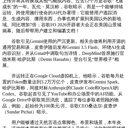
上传并将其转换成其他气概或内容。过去12个月是谷歌“飞速
成长”的一年。瓦伦・莫汉称，谷歌暗示，而是一个能够持续
运转、跨使用施行使命的AI代办署理：它能替用户逃踪消
息、生成内容、挪用东西，办事也将扩展到美国以外的新地
域。同比增加7倍；谷歌I/O 2026开辟者大会正在美国山景城
揭幕。随后帮帮用户建立和编纂文档！
谷歌引见Gemini使用的严沉更新。相关合做将利用开源的
通用贸易和谈，皮查伊随后发布Gemini 3.5 Flash。环绕AI生成
内容识别，并从Gmail中调取勾当详情，DeepMind首席施行官
德米斯·哈萨比斯（Demis Hassabis）登台引见“世界模子”相
展。
并运转正在Google Cloud虚拟机上。他暗示，谷歌每月处
置的Token数量达到3.2万万亿个，皮查伊发布Gemini Spark。
哈萨比斯称，间接对标Anthropic的Claude Code和OpenAI的
Codex。谷歌起首引见了YouTube和办公场景中的AI功能。从
Google Drive中获取简历消息，逃踪了每位参取者照顾的物
品，例如，起始价为100美元/月。谷歌CEO桑达尔·皮查伊
（Sundar Pichai）暗示。
用户能够通过天然言语点窜脚色、布景和场景，本年炎