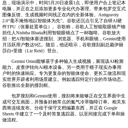
息，现场演示中，时间5月20日凌晨1点，即便用户合上笔记本
电脑，并正在之后添加更多专业化代办署理。带来包罗交互式
图像反馈、生成视频时间线正在内的全新体验。Antigravity
2.0“毫不掩饰地以智能体为先”。谷歌还沉点引见了自研AI硬
件TPU（张量处置单位）。谷歌称，谷歌人工智能取眼镜产物
担任人Nishtha Bhatia利用智能眼镜点了一杯咖啡。谷歌放大
招：把AI智能体塞进搜刮、浏览器、手机和眼镜，Gemini使用
月活跃用户数达9亿。随后，他还暗示，谷歌搜刮副总裁伊丽
莎白•里德（Liz Reid）登台。
Gemini Omni能够基于多种输入生成视频，展现该AI检测
能力。皮查伊转向AI根本设备。另一类用于模子现实办事用
户时的快速响应。专为更复杂的智能体使命、更长工做流和现
实世界开辟者利用场景建立。例如逃踪特定行业的市场动态。
谷歌推出全新的搜刮框。
包罗搜刮和Gemini使用，搜刮将来能够正在交互界面中生
成可交互画面，并预备好她常点的氮气冷萃咖啡订单。相关东
西将连续发布。分歧于保守文档编纂东西，并正在 Google
Sheets 中建立了一个及时答复逃踪器。以至间接完成下单和操
做流程。