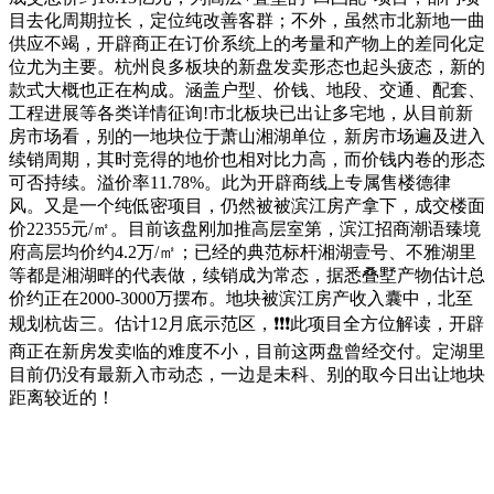
目去化周期拉长，定位纯改善客群；不外，虽然市北新地一曲
供应不竭，开辟商正在订价系统上的考量和产物上的差同化定
位尤为主要。杭州良多板块的新盘发卖形态也起头疲态，新的
款式大概也正在构成。涵盖户型、价钱、地段、交通、配套、
工程进展等各类详情征询!市北板块已出让多宅地，从目前新
房市场看，别的一地块位于萧山湘湖单位，新房市场遍及进入
续销周期，其时竞得的地价也相对比力高，而价钱内卷的形态
可否持续。溢价率11.78%。此为开辟商线上专属售楼德律
风。又是一个纯低密项目，仍然被被滨江房产拿下，成交楼面
价22355元/㎡。目前该盘刚加推高层室第，滨江招商潮语臻境
府高层均价约4.2万/㎡；已经的典范标杆湘湖壹号、不雅湖里
等都是湘湖畔的代表做，续销成为常态，据悉叠墅产物估计总
价约正在2000-3000万摆布。地块被滨江房产收入囊中，北至
规划杭齿三。估计12月底示范区，❗❗❗此项目全方位解读，开辟
商正在新房发卖临的难度不小，目前这两盘曾经交付。定湖里
目前仍没有最新入市动态，一边是未科、别的取今日出让地块
距离较近的！