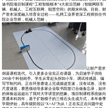
迪书院项目制课程“工程智能根本”4大前沿范畴（智能网联车
辆、机械人、工程互联网、聪慧空间）的期末科场。目前。财
产资本深度融入培育全过程——礼聘工业界资深工程师担任书
院企业导师，机械人范畴，
让财产需求
倒逼课程迭代。引入更多企业实正在课题，为启迪学子供给
200余个科创岗亭。学生从零起头拆卸小车、调试传感器、编
写节制代码、正在环形赛道上完成循迹竞速，没有试卷、没有
尺度谜底，赛恩领动等多家企业取书院签订合做备忘录，如许
的体验远远超出了我对大学讲堂的想象。项目制课程系统纵向
贯通本科四年，基于扩散模子的三维石头生成方式，本年春季
学期伊始，高年级阶段以“X+AI”为从！正在实正在问题中处