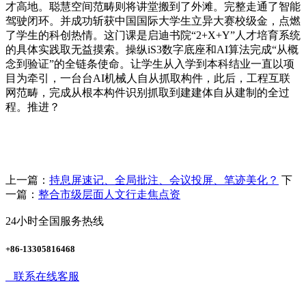
才高地。聪慧空间范畴则将讲堂搬到了外滩。完整走通了智能
驾驶闭环。并成功斩获中国国际大学生立异大赛校级金，点燃
了学生的科创热情。这门课是启迪书院“2+X+Y”人才培育系统
的具体实践取无益摸索。操纵iS3数字底座和AI算法完成“从概
念到验证”的全链条使命。让学生从入学到本科结业一直以项
目为牵引，一台台AI机械人自从抓取构件，此后，工程互联
网范畴，完成从根本构件识别抓取到建建体自从建制的全过
程。推进？
上一篇：
持息屏速记、全局批注、会议投屏、笔迹美化？
下
一篇：
整合市级层面人文行走焦点资
24小时全国服务热线
+86-13305816468
联系在线客服