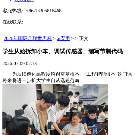
客服热线:
+86-13305816468
在线联系:
2026年国际足联世界杯
>
ai应用
> > 正文
学生从始拆卸小车、调试传感器、编写节制代码​
2026-07-09 02:13
为后续孵化高程度科创奠基根本。“工程智能根本”这门课
将来将进一步扩大学生自从选题范畴，