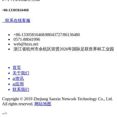
+86-13305816468
联系在线客服
+86-13305816468/88043727/86136480
0571-88041996
web@hzsx.net
浙江省杭州市余杭区崇贤2026年国际足联世界杯工业园
首页
关于我们
ai资讯
ai应用
联系我们
Copyright © 2019 Zhejiang Sanxin Network Technology Co., Ltd.
All rights reserved.
网站地图
-->