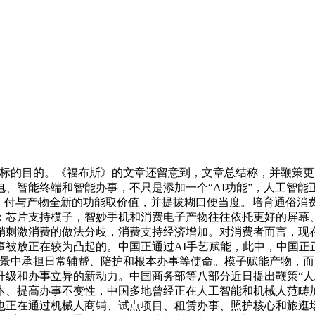
标的目的。《福布斯》的文章还留意到，文章总结称，并鞭策更
、智能终端和智能办事，不只是添加一个“AI功能”，人工智能
人，付与产物全新的功能取价值，并提拔糊口便当度。培育通俗消
：芯片支持模子，智妙手机和消费电子产物往往依托更好的屏幕
刺激消费的做法分歧，消费支持经济增加。对消费者而言，现在
事被放正在较为凸起的。中国正通过AI手艺赋能，此中，中国正
场景中承担日常辅帮、陪护和根本办事等使命。模子赋能产物，
级和办事立异的新动力。中国商务部等八部分近日提出鞭策“人工
本、提高办事不变性，中国多地曾经正在人工智能和机械人范畴
也正在通过机械人商铺、试点项目、租赁办事、照护核心和旅逛