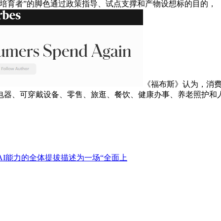
培育者”的脚色通过政策指导、试点支撑和产物设想标的目的，
《福布斯》认为，消
器、可穿戴设备、零售、旅逛、餐饮、健康办事、养老照护和人
AI能力的全体提拔描述为一场“全面上