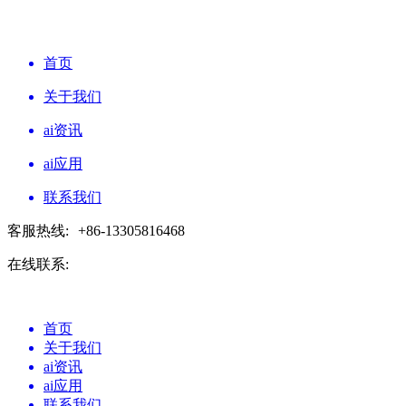
首页
关于我们
ai资讯
ai应用
联系我们
客服热线:
+86-13305816468
在线联系:
首页
关于我们
ai资讯
ai应用
联系我们