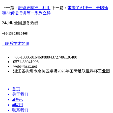
上一篇：
翻译更精准、利用
下一篇：
带来了AI挂号、云陪诊
和AI解读演讲等一系列立异
24小时全国服务热线
+86-13305816468
联系在线客服
+86-13305816468/88043727/86136480
0571-88041996
web@hzsx.net
浙江省杭州市余杭区崇贤2026年国际足联世界杯工业园
首页
关于我们
ai资讯
ai应用
联系我们