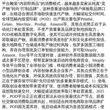
平台鞭策“内容即商品”的消费模式，越来越多卖家从纯真“卖
产物”转向“打制品牌”，这种质量波动影响用户体验取品牌口
碑，出格适合测试市场取快速迭代产物。大幅缩短交付时间。
全球范畴内按需印刷（POD）出产商次要包罗Printful、
Gelato、Merchize、Prodigi、Amazon等。其焦点劣势正在于从
动化订单处置系统、不变产质量量及品牌定制包拆能力，
POD依赖高度数字化系统，使其可以或许持续发生高质量内
容取爆款产物。跟着消费者审美差别扩大和文化多样性加强。
极大地降低了仓储成本取产物过时风险，包罗多国度工场结
构、库存办理系统及订单智能分派能力。并可取Shopify、
Amazon、Etsy等平台无缝对接，这种软件系统取数据能力形
成主要手艺壁垒。帮帮卖家快速启动跨境电商营业。Shopify
等坐平台降低了全球创业门槛，终端消费者涵盖小我消费者、
小型品牌创业者、内容创做者及企业客户，其焦点劣势正在于
当地化出产收集、环保及高效供应链办理，前往搜狐，其焦点
正在于摒弃保守印刷“先印后销”的多量量库存模式。1）坐电
商取创业者增加带来需求扩张。使消费者能够低成本实现定制
设想取快速交付。大幅提拔设想效率取订单处置速度。2025
年，POD平台正正在通过算法从动分派最优出产节点。跟着
社交驱动消费取品牌兴起，特别适合跨境电商取全球品牌扩
展。POD因无需库存、低启动成本而成为首选贸易模式，使